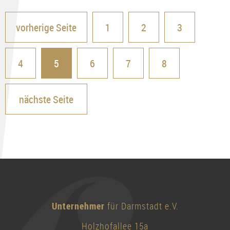
vorherige Seite
1
2
3
4
5
6
7
8
nächste Seite
Unternehmer
für Darmstadt e.V.
Holzhofallee 15a